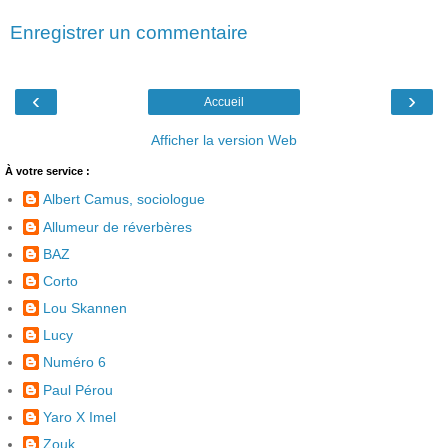
Enregistrer un commentaire
‹
›
Accueil
Afficher la version Web
À votre service :
Albert Camus, sociologue
Allumeur de réverbères
BAZ
Corto
Lou Skannen
Lucy
Numéro 6
Paul Pérou
Yaro X Imel
Zouk