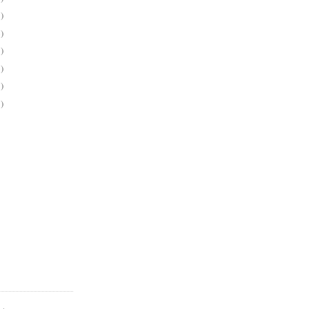
)
)
)
)
)
)