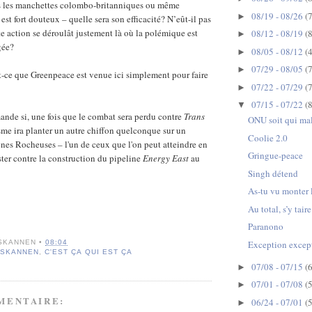
 les manchettes colombo-britanniques ou même
08/19 - 08/26
(7
►
 est fort douteux – quelle sera son efficacité? N’eût-il pas
e action se déroulât justement là où la polémique est
08/12 - 08/19
(8
►
gée?
08/05 - 08/12
(4
►
07/29 - 08/05
(7
►
st-ce que Greenpeace est venue ici simplement pour faire
07/22 - 07/29
(7
►
07/15 - 07/22
(8
▼
ande si, une fois que le combat sera perdu contre
Trans
ONU soit qui ma
isme ira planter un autre chiffon quelconque sur un
Coolie 2.0
es Rocheuses – l'un de ceux que l'on peut atteindre en
Gringue-peace
ster contre la construction du pipeline
Energy East
au
Singh détend
As-tu vu monter 
Au total, s’y taire
Paranono
Exception excep
SKANNEN
•
08:04
 SKANNEN
,
C'EST ÇA QUI EST ÇA
07/08 - 07/15
(6
►
07/01 - 07/08
(5
►
MENTAIRE:
06/24 - 07/01
(5
►