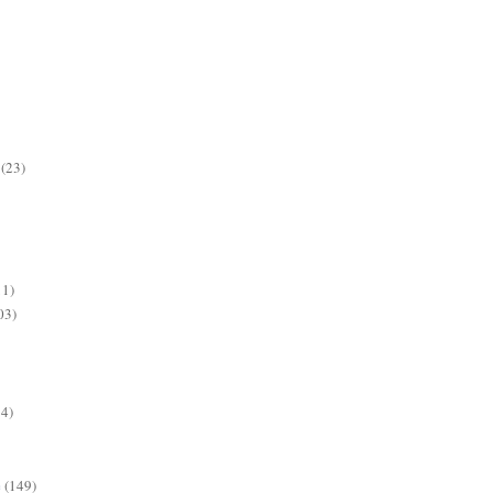
(23)
11)
03)
64)
e
(149)