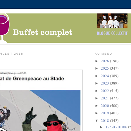
UILLET 2018
AU MENU :
2026
(196)
►
2025
(347)
►
2024
(389)
►
2023
(389)
►
2022
(515)
►
2021
(477)
►
2020
(500)
►
2019
(401)
►
2018
(342)
▼
12/30 - 01/06
(2
►