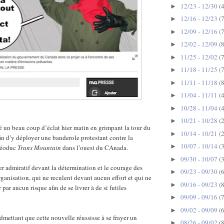
12/23 - 12/30
(4
►
12/16 - 12/23
(7
►
12/09 - 12/16
(7
►
12/02 - 12/09
(8
►
11/25 - 12/02
(7
►
11/18 - 11/25
(7
►
11/11 - 11/18
(8
►
11/04 - 11/11
(4
►
10/28 - 11/04
(4
►
10/21 - 10/28
(2
►
é un beau coup d’éclat hier matin en grimpant la tour du
10/14 - 10/21
(2
►
n d’y déployer une banderole protestant contre la
10/07 - 10/14
(3
►
oléoduc
Trans Mountain
dans l’ouest du CAnada.
09/30 - 10/07
(3
►
er admiratif devant la détermination et le courage des
09/23 - 09/30
(6
►
ganisation, qui ne reculent devant aucun effort et qui ne
09/16 - 09/23
(8
►
 par aucun risque afin de se livrer à de si futiles
09/09 - 09/16
(7
►
09/02 - 09/09
(6
►
dmettant que cette nouvelle réussisse à se frayer un
08/26 - 09/02
(8
►