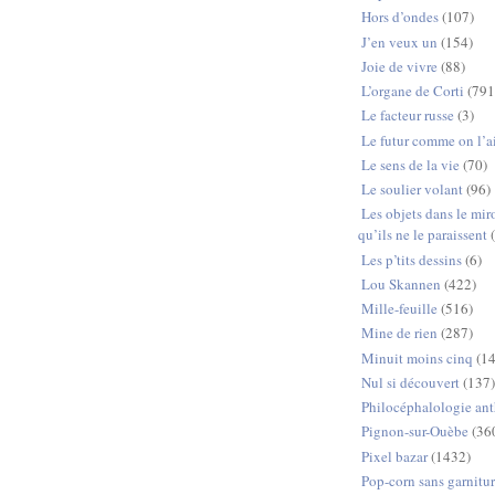
Hors d’ondes
(107)
J’en veux un
(154)
Joie de vivre
(88)
L’organe de Corti
(791
Le facteur russe
(3)
Le futur comme on l’a
Le sens de la vie
(70)
Le soulier volant
(96)
Les objets dans le miro
qu’ils ne le paraissent
Les p’tits dessins
(6)
Lou Skannen
(422)
Mille-feuille
(516)
Mine de rien
(287)
Minuit moins cinq
(1
Nul si découvert
(137
Philocéphalologie an
Pignon-sur-Ouèbe
(36
Pixel bazar
(1432)
Pop-corn sans garnitu