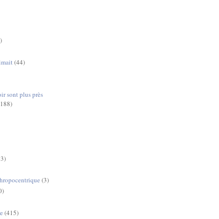
)
imait
(44)
ir sont plus près
(188)
43)
)
thropocentrique
(3)
0)
re
(415)