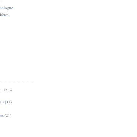
 :
ciologue
bères
JETS &
s • ]
(1)
res
(21)