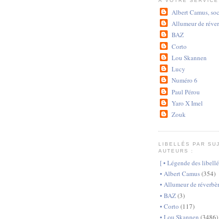
À VOTRE SERVICE
Albert Camus, so
Allumeur de réver
BAZ
Corto
Lou Skannen
Lucy
Numéro 6
Paul Pérou
Yaro X Imel
Zouk
LIBELLÉS PAR SU
AUTEURS :
[ • Légende des libellé
• Albert Camus
(354)
• Allumeur de réverbè
• BAZ
(3)
• Corto
(117)
• Lou Skannen
(3486)