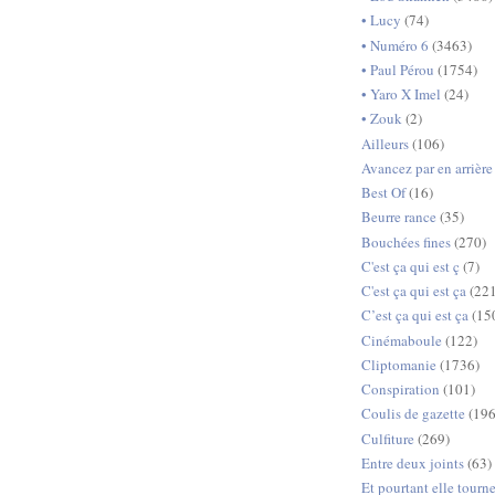
• Lucy
(74)
• Numéro 6
(3463)
• Paul Pérou
(1754)
• Yaro X Imel
(24)
• Zouk
(2)
Ailleurs
(106)
Avancez par en arrière
Best Of
(16)
Beurre rance
(35)
Bouchées fines
(270)
C'est ça qui est ç
(7)
C'est ça qui est ça
(22
C’est ça qui est ça
(15
Cinémaboule
(122)
Cliptomanie
(1736)
Conspiration
(101)
Coulis de gazette
(19
Culfiture
(269)
Entre deux joints
(63)
Et pourtant elle tourn