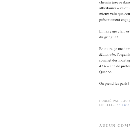
chemin jusque dans
albertaines – ce qui
mieux valu que cett
présentement enga
En langage clair, e
du gringue?
En outre, je me dem
Mountain
, l’organ
sommet des montagn
4X4 – afin de prote
Québec.
On prend les paris?
PUBLIÉ PAR
LOU 
LIBELLÉS :
• LOU
AUCUN COM