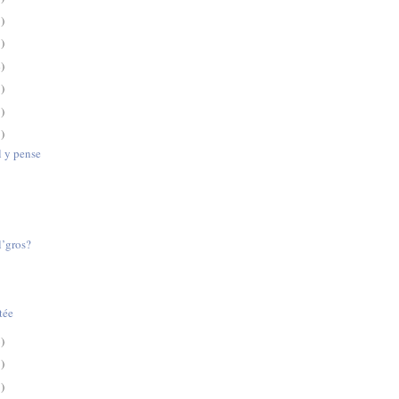
)
)
)
)
)
)
l y pense
l’gros?
tée
)
)
)